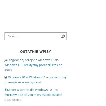
poprawek błędów oraz wsparcia
technicznego. Co to dokładnie oznacza? Jak
zabezpieczyć swój komputer? I czy trzeba już
przejść na Windows 11? Wyjaśniamy krok po
kroku. 🔒 Co oznacza […]
Search for:
Search
OSTATNIE WPISY
Jak najprościej przejść z Windows 10 do
Windows 11 – praktyczny poradnik krok po
kroku
💻 Windows 10 vs Windows 11 – czy warto się
przesiąść na nowy system?
🖥️ Koniec wsparcia dla Windows 10 – co
musisz wiedzieć, zanim przestanie działać
bezpiecznie