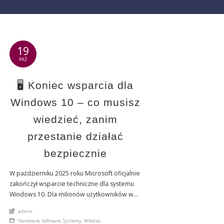
19
PAŹ
🖥️ Koniec wsparcia dla
Windows 10 – co musisz
wiedzieć, zanim
przestanie działać
bezpiecznie
W październiku 2025 roku Microsoft oficjalnie
zakończył wsparcie techniczne dla systemu
Windows 10. Dla milionów użytkowników w
Polsce i na świecie oznacza to koniec
An article by
admin
regularnych aktualizacji bezpieczeństwa,
Posted in
Hardware
,
Software
,
Systemy
,
WIedza