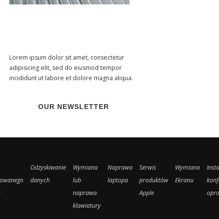
Lorem ipsum dolor sit amet, consectetur
adipisicing elit, sed do eiusmod tempor
incididunt ut labore et dolore magna aliqua.
OUR NEWSLETTER
Odzyskiwanie
Wymiana
Naprawa
Serwis
Wymiana
Insta
kowanego
danych
lub
laptopa
produktów
Ekranu
konf
a
naprawa
Apple
opr
klawiatury