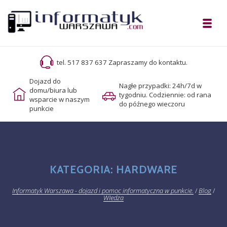
Skip to navigation
Skip to content
Toggl
Informatyk Warszawa – dojazd i pom
tel. 517 837 637 Zapraszamy do kontaktu.
Serwis komputerowy z dojazdem na terenie Warszawy
Dojazd do
Nagłe przypadki: 24h/7d w
domu/biura lub
tygodniu. Codziennie: od rana
wsparcie w naszym
do późnego wieczoru
punkcie
KATEGORIA:
HARDWARE
Informatyk Warszawa - dojazd i pomoc informatyczna w punkcie.
/
Blog
/
WIedza