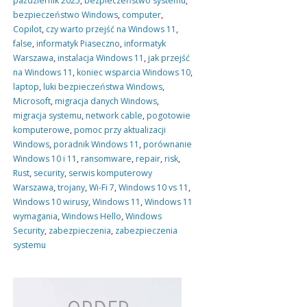
październik 2025
,
bezpieczeństwo systemu
,
bezpieczeństwo Windows
,
computer
,
Copilot
,
czy warto przejść na Windows 11
,
false
,
informatyk Piaseczno
,
informatyk
Warszawa
,
instalacja Windows 11
,
jak przejść
na Windows 11
,
koniec wsparcia Windows 10
,
laptop
,
luki bezpieczeństwa Windows
,
Microsoft
,
migracja danych Windows
,
migracja systemu
,
network cable
,
pogotowie
komputerowe
,
pomoc przy aktualizacji
Windows
,
poradnik Windows 11
,
porównanie
Windows 10 i 11
,
ransomware
,
repair
,
risk
,
Rust
,
security
,
serwis komputerowy
Warszawa
,
trojany
,
Wi-Fi 7
,
Windows 10 vs 11
,
Windows 10 wirusy
,
Windows 11
,
Windows 11
wymagania
,
Windows Hello
,
Windows
Security
,
zabezpieczenia
,
zabezpieczenia
systemu